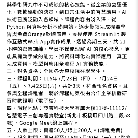
與學術研究中不可或缺的核心技能。從企業的營運優
化、數據驅動的決策，到日常生活中的智慧應用，AI
技術已廣泛融入各領域。課程內容由淺入深，從
Python 與資料分析基礎開始，逐步帶領完成機器學
習與免費Orange軟體應用，最後使用 Streamlit 製
作互動式Web App實作成果。透過為期三天、共 21
小時的密集訓練，學員不僅能理解 AI 的核心概念，更
能具備動手做的能力，將資料轉化為實際應用，真正
完成資料、模型與應用全流程 AI 實務技能。
二、報名資格：全國各大專校院在學學生。
三、課程時間：115年7月23日（四）、7月24日
（五）、7月25日(六)，共計3天，符合報名資格，且
參與全程課程者，將於課程結束後由合作企業核發研
習時數證明（電子檔）。
四、課程地點：亞東科技大學有庠大樓11樓-11112/
智慧電子三創專題實驗室(新北市板橋區四川路二段58
號)、Google Meet線上課程。
五、人數上限：實體50人/線上200人。(課程免費)
六、報名時間：即日起至115年7月20日（一）17點為