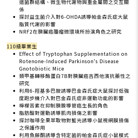
道菌群結構、微生物代謝物與重金屬間之交互關
係
探討益生菌介入對6-OHDA誘導帕金森氏症大鼠
脂質代謝的影響
NRF2在胰臟癌腫瘤微環境所扮演角色之研究
110級畢業生
Effect of Tryptophan Supplementation on
Rotenone-Induced Parkinson's Disease
Gnotobiotic Mice
類甲基轉移酶蛋白7B對胰臟癌吉西他濱抗藥性之
研究
利用6-羥基多巴胺誘導巴金森氏症大鼠探討低強
度跑步機介入對巴金森氏症非運動功能的影響
檸檬苦素在抑制胰腺導管癌生長的角色
脂肪酸對運動誘導肌肉損傷之影響
探討咖啡全果萃取物對藍光誘導小鼠視網膜損傷
之保護作用
利用魚藤酮誘導含特定菌的帕金森氏症小鼠模式