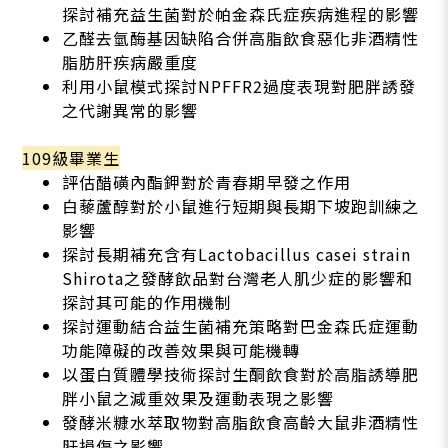
探討補充益生菌對於帕金森氏症疾病進程的影響
乙醛去氫酶基因缺陷合併高脂飲食惡化非酒精性
脂肪肝疾病嚴重度
利用小鼠模式探討NPFFR2過度表現對肥胖誘發
之代謝異常的影響
109級畢業生
評估醋磺內酯鉀對於青春期早發之作用
白藜蘆醇對於小鼠進行短期與長期下坡跑訓練之
影響
探討長期補充含有Lactobacillus casei strain
Shirota之發酵飲品對台灣老人肌少症的影響和
探討其可能的作用機制
探討運動結合益生菌補充策略對巴金森氏症運動
功能障礙的改善效果與可能機轉
以蛋白質體學技術探討生酮飲食對於高脂誘導肥
胖小鼠之減重效果及運動表現之影響
發酵米糠水萃取物對高脂飲食高齡大鼠非酒精性
肝損傷之影響