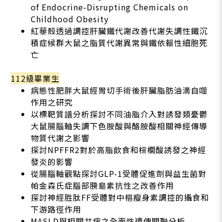
of Endocrine-Disrupting Chemicals on
Childhood Obesity
紅藜殼透過調控肝臟鐵代謝改善代謝失調性鐵沉
積症候群大鼠之脂質代謝異常與鐵依賴性細胞死
亡
112級畢業生
病態性肥胖大鼠經胃切手術後肝臟脂肪油滴自噬
作用之研究
以標靶質譜分析探討不同油脂介入對誘發類憂鬱
大鼠腸腦軸失調下色胺酸與酪胺酸相關神經傳導
物質代謝之影響
探討NPFFR2對於高脂飲食和棕櫚酸誘發之神經
發炎的影響
從腸腦軸觀點探討GLP-1受體促進劑與益生菌對
帕金森氏症腦部胰島素抗性之改善作用
探討神經胜肽FF受體對中樞瘦身素調控的攝食和
下游路徑作用
MASLD與相關共病之全面性遺傳關聯分析