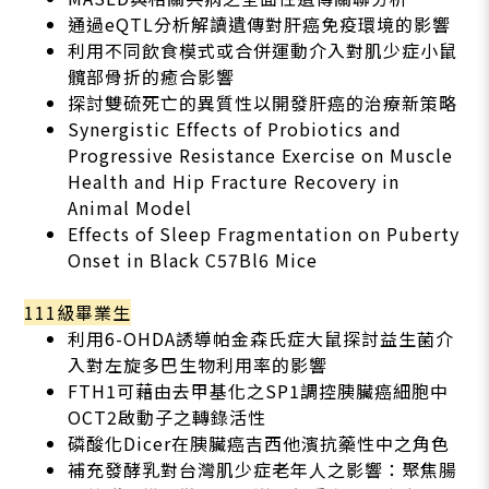
通過eQTL分析解讀遺傳對肝癌免疫環境的影響
利用不同飲食模式或合併運動介入對肌少症小鼠
髖部骨折的癒合影響
探討雙硫死亡的異質性以開發肝癌的治療新策略
Synergistic Effects of Probiotics and
Progressive Resistance Exercise on Muscle
Health and Hip Fracture Recovery in
Animal Model
Effects of Sleep Fragmentation on Puberty
Onset in Black C57Bl6 Mice
111級畢業生
利用6-OHDA誘導帕金森氏症大鼠探討益生菌介
入對左旋多巴生物利用率的影響
FTH1可藉由去甲基化之SP1調控胰臟癌細胞中
OCT2啟動子之轉錄活性
磷酸化Dicer在胰臟癌吉西他濱抗藥性中之角色
補充發酵乳對台灣肌少症老年人之影響：聚焦腸