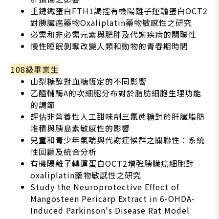
重鏈鐵蛋白FTH1調控有機陽離子運輸蛋白OCT2
對胰臟癌藥物Oxaliplatin藥物敏感性之研究
必需和非必需元素與肥胖及代謝疾病的關聯性
慢性睡眠剝奪改變人類和動物的青春期時間
108級畢業生
山梨糖醇對血糖恆定的不同影響
乙醯輔酶A的次細胞分布對於脂肪細胞生理功能
的調節
評估非營養性人工甜味劑三氯蔗糖對於肝臟脂肪
堆積與胰島素敏感性的影響
兒童和青少年氣喘與代謝症候群之關聯性：系統
性回顧及統合分析
有機陽離子轉運蛋白OCT2增強胰臟癌細胞對
oxaliplatin藥物敏感性之研究
Study the Neuroprotective Effect of
Mangosteen Pericarp Extract in 6-OHDA-
Induced Parkinson's Disease Rat Model