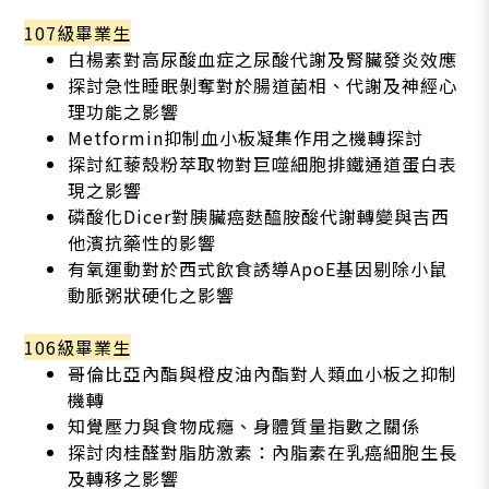
107級畢業生
白楊素對高尿酸血症之尿酸代謝及腎臟發炎效應
探討急性睡眠剝奪對於腸道菌相、代謝及神經心
理功能之影響
Metformin抑制血小板凝集作用之機轉探討
探討紅藜殼粉萃取物對巨噬細胞排鐵通道蛋白表
現之影響
磷酸化Dicer對胰臟癌麩醯胺酸代謝轉變與吉西
他濱抗藥性的影響
有氧運動對於西式飲食誘導ApoE基因剔除小鼠
動脈粥狀硬化之影響
106級畢業生
哥倫比亞內酯與橙皮油內酯對人類血小板之抑制
機轉
知覺壓力與食物成癮、身體質量指數之關係
探討肉桂醛對脂肪激素：內脂素在乳癌細胞生長
及轉移之影響