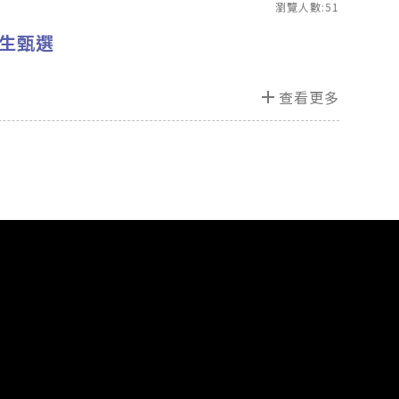
瀏覽人數:51
習生甄選
add
查看更多