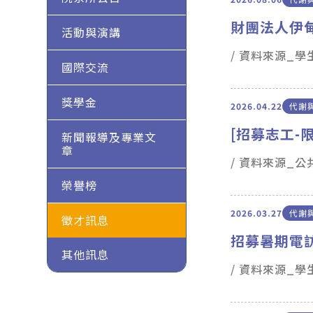
財團法人伊
活動與演講
/ 資料來源_
國際交流
獎學金
2026.04.22
代謝
[招募志工-限
新聞報導及專業文
章
/ 資料來源_
榮譽榜
2026.03.27
代謝
徵才訊息
招募暑期電
其他訊息
/ 資料來源_