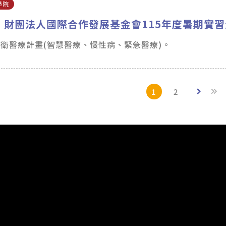
學院
】財團法人國際合作發展基金會115年度暑期實
衛醫療計畫(智慧醫療、慢性病、緊急醫療)。
1
2
keyboard_arrow_right