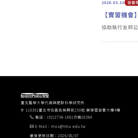
2026.03.31
營養
【實習機會
協助執行友邦公
聯絡我們
網站導覽
臺北醫學大學代謝與肥胖科學研究所
110301臺北市信義區吳興街250號 藥學暨營養大樓4樓
電話：(02)2736-1661分機28364
E-Mail：mos@tmu.edu.tw
最後更新日期：2026/08/07