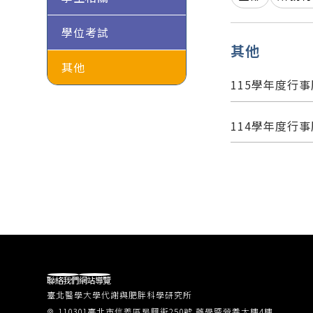
學位考試
其他
其他
115學年度行事曆 (
114學年度行事曆 (
聯絡我們
網站導覽
臺北醫學大學代謝與肥胖科學研究所
110301臺北市信義區吳興街250號 藥學暨營養大樓4樓