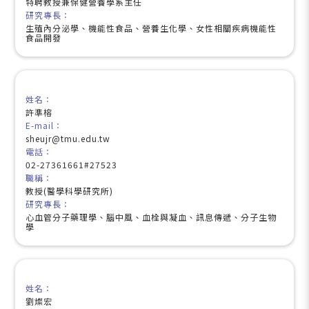
特聘教授兼保健營養學系主任
研究專長：
生殖內分泌學、機能性食品、營養生化學、女性相關疾病機能性
食品開發
姓名：
許準榕
E-mail：
sheujr@tmu.edu.tw
電話：
02-27361661#27523
職稱：
教授(醫學科學研究所)
研究專長：
心血管分子藥理學、腦中風、血栓與凝血、訊息傳遞、分子生物
學
姓名：
劉燦宏