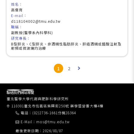
姓名：
高偉育
E-mail：
d118104002@tmu.edu.tw
職稱：
副教授(醫學系內科學科)
研究專長：
B型肝炎、C型肝炎、非酒精性脂肪肝炎、肝癌酒精或醋酸注射及
射頻或微波燒灼治療
1
2
keyboard_arrow_right
聯絡我們
網站導覽
臺北醫學大學代謝與肥胖科學研究所
110301臺北市信義區吳興街250號 藥學暨營養大樓4樓
電話：(02)2736-1661分機28364
E-Mail：mos@tmu.edu.tw
最後更新日期：2026/08/07