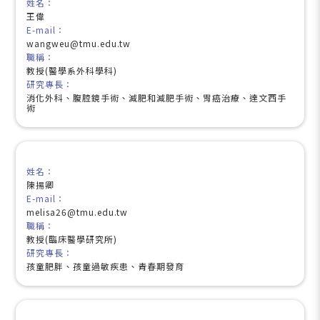
姓名：
王偉
E-mail：
wangweu@tmu.edu.tw
職稱：
教授(醫學系外科學科)
研究專長：
消化外科、腹腔鏡手術、減肥和減肥手術、胃癌治療、達文西手
術
姓名：
陳揚卿
E-mail：
melisa26@tmu.edu.tw
職稱：
教授(臨床醫學研究所)
研究專長：
孩童肥胖、孩童過敏疾患、青春期發育