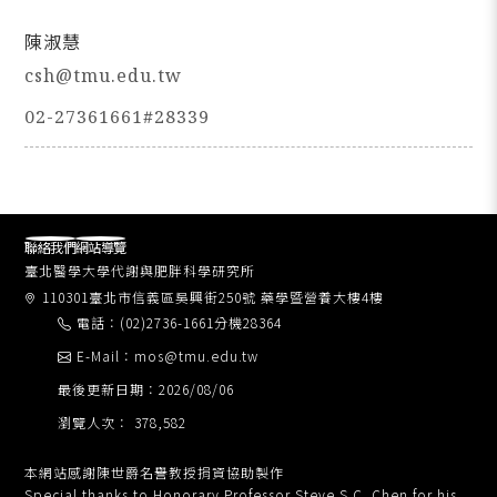
陳淑慧
csh@tmu.edu.tw
02-27361661#28339
聯絡我們
網站導覽
臺北醫學大學代謝與肥胖科學研究所
110301臺北市信義區吳興街250號 藥學暨營養大樓4樓
電話：(02)2736-1661分機28364
E-Mail：mos@tmu.edu.tw
最後更新日期：2026/08/06
瀏覽人次： 378,582
本網站感謝陳世爵名譽教授捐資協助製作
Special thanks to Honorary Professor Steve S.C. Chen for his