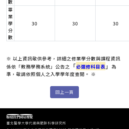
數
畢
業
學
30
30
30
分
數
※ 以上資訊敬供參考，詳細之修業學分數與課程資訊
「
」
係依「教務學務系統」公告之
必選修科目表
為
準，敬請依照個人之入學學年度查閱。 ※
聯絡我們
網站導覽
臺北醫學大學代謝與肥胖科學研究所