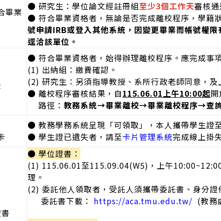
● 研究生：學位論文經註冊組
至少3個工作天
審核通
合畢業
● 符合畢業資格者，無論是否完成離校程序，學籍狀態於
號申請IRB或登入其他系統，因變更畢業而帳號權
逕洽該單位。
● 符合畢業資格者，始得辦理離校程序。應完成事項
(1) 出納組：繳費確認。
(2) 研究生：另須指導教授、系所行政老師同意，
序
● 離校程序審核結果，自
115.06.01上午10:00起
開
路徑：
教務系統→畢業離校→畢業離校程序→查
● 教務學務系統呈現「可領取」，本人攜帶學生證
卡
● 學生證已遺失者，請至
卡片管理系統
完成線上掛
● 學位證書：
(1) 115.06.01至115.09.04(W5)，上午10:0
理。
(2) 委託他人領取者，受託人須攜帶委託書、身分
委託書下載：
https://aca.tmu.edu.tw/
(教務
證書