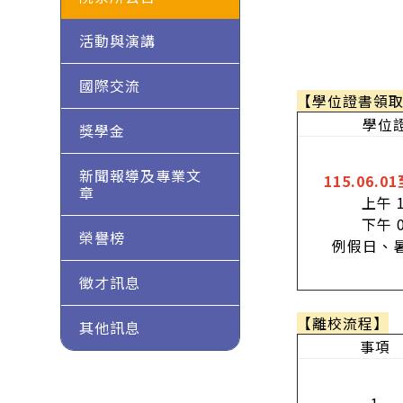
活動與演講
國際交流
【學位證書領
學位
獎學金
新聞報導及專業文
115.06.01
章
上午 1
下午 0
榮譽榜
例假日、
徵才訊息
【離校流程】
其他訊息
事項
1