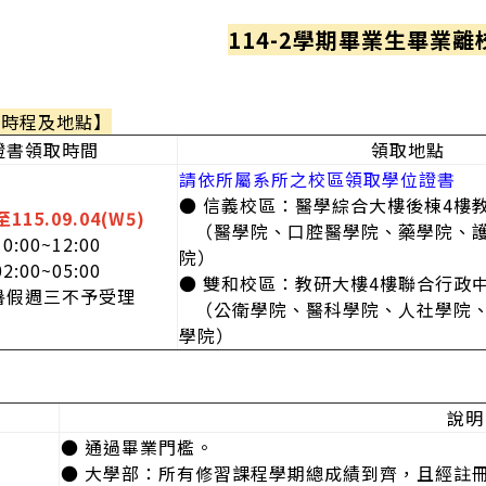
114-2學期畢業生畢業離
取時程及地點】
證書領取時間
領取地點
請依所屬系所之校區領取學位證書
● 信義校區：醫學綜合大樓後棟4樓
至115.09.04(W5)
（醫學院、口腔醫學院、藥學院、護
0:00~12:00
院）
2:00~05:00
● 雙和校區：教研大樓4樓聯合行政
暑假週三不予受理
（公衛學院、醫科學院、人社學院、
學院）
說明
● 通過畢業門檻。
● 大學部：所有修習課程學期總成績到齊，且經註