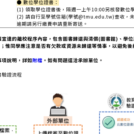
● 數位學位證書：
(1) 領取學位證書後，隔週一上午10:00另核發數
(2) 請自行至學號信箱(學號@tmu.edu.tw)查收，
逾期請另行繳費申請重新寄送。
報宣達的離校程序內容，包含圖書歸還與清償(圖書館)、學位
取；惟同學應注意是否有欠款或資源未歸還等情事，以避免後
事項說明，詳如
附檔
。如有問題逕洽承辦單位。
書驗證流程