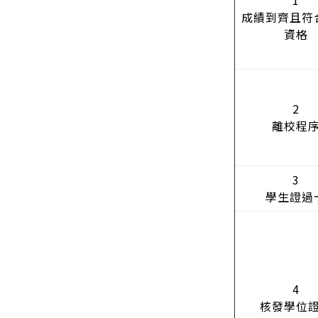
成績到齊且符
資格
2
離校程
3
學生證過
4
核發學位