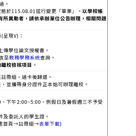
過。
115.08.01逕行變更「畢業」。
以學校帳
限有所異動者，請依承辦單位公告辦理，相關問題
(呈現V)：
及上傳學位論文授權書。
放至
教務學務系統
查詢。
詢離校檢核項目
。
至註冊組，過卡後歸還。
失，並攜帶身分證件正本始可辦理離校。
0~12:00、下午2:00~5:00，例假日及暑假週三不予受
證件及委託人的學生證。
處首頁→註冊組→
表單下載
)