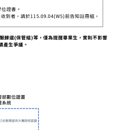
位學位證書。
未收到者，請於115.09.04(W5)前告知註冊組，
服歸還(保管組)等，僅為提醒畢業生，實則不影響
續產生爭議。