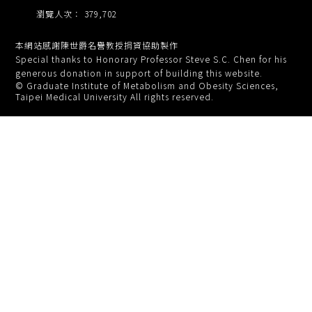
瀏覽人次： 379,702
本網站感謝陳世爵名譽教授捐資協助製作
Special thanks to Honorary Professor Steve S.C. Chen for his
generous donation in support of building this website.
© Graduate Institute of Metabolism and Obesity Sciences,
Taipei Medical University All rights reserved.