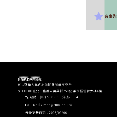
聯絡我們
網站導覽
臺北醫學大學代謝與肥胖科學研究所
110301臺北市信義區吳興街250號 藥學暨營養大樓4樓
電話：(02)2736-1661分機28364
E-Mail：mos@tmu.edu.tw
最後更新日期：2026/08/06