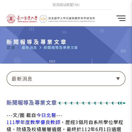
首頁
網站導覽
TMU
新聞報導及專業文章
首頁
navigate_next
最新消息
navigate_next
新聞報導及專業文章
最新消息
新聞報導及專業文章
---文/圖 截自
今日北醫
---
111學年度教學優良教師
，歷經3個月自系所學位學程
級、院級及校級層層遴選，最終於112年6月1日遴選