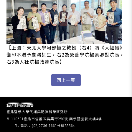
【上圖：東北大學阿部恒之教授（右4）將《大福帳》
翻印本贈予臺灣師生，右2為營養學院楊素卿副院長，
右3為人社院楊政達院長】
聯絡我們
網站導覽
臺北醫學大學代謝與肥胖科學研究所
110301臺北市信義區吳興街250號 藥學暨營養大樓4樓
電話：(02)2736-1661分機28364