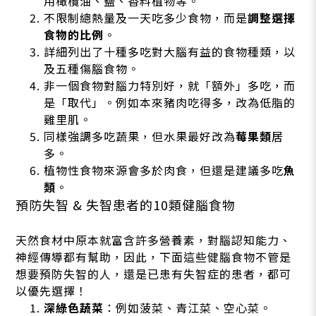
用橄欖油、鹽、香料植物等。
不限制總熱量及一天吃多少食物，而是
調整選擇
食物的比例
。
詳細列出了十種多吃對大腦有益的食物種類，以
及五種傷腦食物。
非一個食物對腦力特別好，就「額外」多吃，而
是「取代」。例如本來豬肉吃得多，改為低脂的
雞里肌。
同樣強調多吃蔬果，但水果最好改為
莓果類
居
多。
植物性食物來源會多於肉食，但還是建議多吃
魚
類
。
預防失智 & 失智患者的10類健腦食物
天然食材中原本就富含許多營養素，對腦認知能力、
神經傳導都有幫助，因此，下面這些健腦食物不管是
想要預防失智的人，還是已患有失智症的患者，都可
以優先選擇！
深綠色蔬菜
：例如菠菜、青江菜、空心菜。