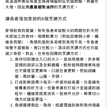
高溫油炸後容易產生傷身傷腦的反式脂肪酸，熱量也
大增。因此應
盡量避免油炸
的烹調方式。
讓長者增加食欲的6個烹調方式
麥得飲食的建議，對年長者來說較大的問題在於天然
未經加工的食材，咀嚼較費力（例如菜梗與小麥，纖
維多而硬），魚類則是刺多易哽到食用不易。年長者
味覺不甚敏銳，胃口也較小，清淡的烹調方式也可能
減少食慾。對此，也有些因應的烹調方式：
食材切到適合入口的大小，並採用燉煮：許多根
莖類的蔬菜以及全穀雜糧，較耐長時間燉煮味道
也不變甚至更美味，口感也會更軟。例如胡蘿
蔔、馬鈴薯、山藥、芋頭。
打成新鮮蔬果汁每天一杯提供給長輩，也是補充
營養素的好方法，但要考慮在打成汁並過濾的過
程中，纖維質經常流失。若條件允許，鮮果切小
塊方式還是更佳。
魚類選擇魚肚、魚排、經處理過的無刺魚肉塊最