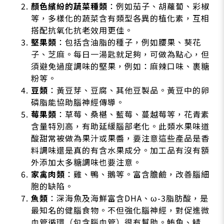
顏色繽紛的蔬菜種類
：例如茄子、胡蘿蔔、彩椒
等，多樣化的蔬菜含有類型各異的植化素，互相
搭配抗氧化抗老效用更佳。
堅果類
：包括含油脂的種子，例如腰果、葵花
子、芝麻。每日一湯匙就足夠，可做為點心，但
須避免過度調味的堅果，例如：麻辣口味、裹糖
粉等。
豆類
：黃豆芽、豆腐、其他豆製品。黃豆中的卵
磷脂能協助腦神經傳導。
莓果類
：草莓、桑椹、藍莓、蔓越莓等，花青素
含量特別高，有助延緩腦部老化。此類水果味道
酸甜常被做為果汁或果醬，要注意這些產品是香
料調味還是真的有含水果成分。加工品有沒有額
外添加太多糖調味也要注意。
家禽肉類
：雞、鴨、鵝等。富含膽鹼，改善腦細
胞的缺陷。
魚類
：深海魚及海鮮富含DHA、ω-3脂肪酸，是
最知名的健腦食物。不但強化腦神經，對促進微
血管循環（包含腦血管）很有幫助。鮪魚、鯖