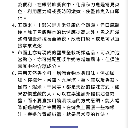
為便利。在銀髮族餐食中，化骨秋刀魚是常見菜
色，利用壓力鍋或長時間燉煮，使整條魚入口即
化。
五穀米、十穀米是非常健康的全穀類，但口感較
硬。除了煮飯時水的比例應提高之外，煮之前浸
泡時間最好拉長至過夜，改善口感。或是可以直
接拿來煮粥。
市面上亦有現成的堅果全穀粉類產品，可以沖泡
當點心，亦可搭配豆漿牛奶等增加風味，但須注
意其中的含糖成分。
善用天然香辛料，增添食物本身風味，例如咖
哩、檸檬汁、番茄、九層塔、薑、蒜以及香菇、
昆布、蝦米、干貝等，都是天然的提味方式。如
果習慣重鹹的人，可以在桌邊額外提供沾醬或
鹽，而不要直接用醃漬或滷的方式烹調，能大幅
降低過鹹過油等問題。在烤魚上面灑一些檸檬
汁、旁邊放置胡椒鹽，就是最常見的作法。