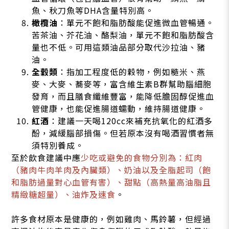
魚、秋刀魚等DHA含量特別高。
橄欖油
：單元不飽和脂肪酸能促進微血管暢通。
苦茶油、芥花油、酪梨油，單元不飽和脂肪酸含
量也不低。可用這類油品部分取代沙拉油、豬
油。
全穀類
：指加工程度低的穀物，例如糙米、燕
麥、大麥、蕎麥等，富含維生素B群幫助腦細胞
發育，而且膳食纖維豐富，能降低膽固醇促進血
管健康，也能促進腸道蠕動，維持腸道健康。
紅酒
：建議一天喝120cc來補充抗氧化的紅酒多
酚，減緩腦部損傷。但若原本沒有喝酒習慣者無
須特別養成。
至於飲食建議中應
少吃或避免的食物分別為：紅肉
（豬肉牛肉羊肉及內臟類）、奶油以及全脂起司（飽
和脂肪過量對心血管有害）、甜點（高熱量高油脂且
精緻糖超量）、油炸及速食
。
許多食材原本是健康的，例如雞肉、馬鈴薯，但經過