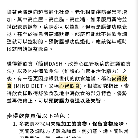
隨著台灣走向超高齡化社會，老化相關疾病罹患率增
加，其中高血壓、高血脂、高血糖，如果服用藥物並
搭配飲食調整，病情都可以控制。但若是腦部功能衰
退，甚至於罹患阿茲海默症，那麼可能就不是飲食調
整就可以控制的。預防腦部功能退化，應該從年輕時
候就開始調整飲食。
繼得舒飲食（簡稱DASH，改善心血管疾病的建議飲食
法）以及地中海飲食法（維護心血管並活化腦力）之
後，有一種更因應銀髮世代的飲食建議，稱為
麥得飲
食
(MIND DIET，又稱
心智飲食
)。根據研究指出，麥
得飲食擷取得舒飲食及地中海飲食的部分特色、優勢
並再做修正，可以
預防腦力衰退以及失智
。
麥得飲食具備以下特色：
多數食材採用
未經加工的食物，保留食物原味
，
烹調及調味方式較為簡單，例如蒸、烤。調味常