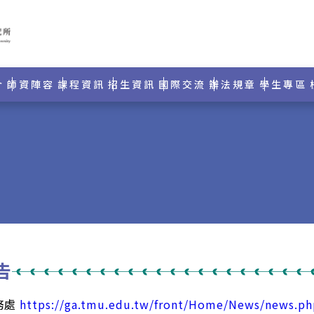
介
師資陣容
課程資訊
招生資訊
國際交流
辦法規章
學生專區
告
務處
https://ga.tmu.edu.tw/front/Home/News/news.ph