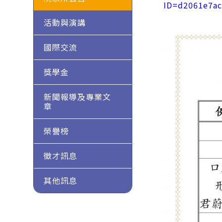
ID=d2061e7a
活動與演講
國際交流
獎學金
新聞報導及專業文
章
榮譽榜
徵才訊息
其他訊息