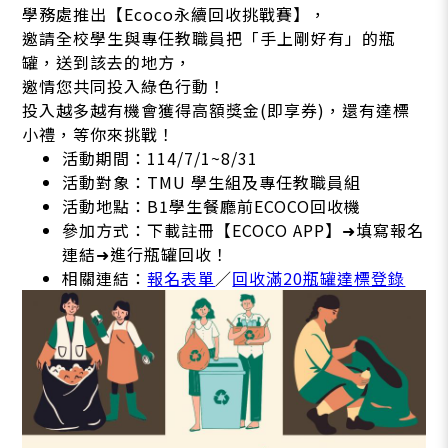
學務處推出【Ecoco永續回收挑戰賽】，
邀請全校學生與專任教職員把「手上剛好有」的瓶
罐，送到該去的地方，
邀情您共同投入綠色行動！
投入越多越有機會獲得高額獎金(即享券)，還有達標
小禮，等你來挑戰！
活動期間：114/7/1~8/31
活動對象：TMU 學生組及專任教職員組
活動地點：B1學生餐廳前ECOCO回收機
參加方式：下載註冊【ECOCO APP】➜填寫報名
連結➜進行瓶罐回收！
相關連結：
報名表單
／
回收滿20瓶罐達標登錄