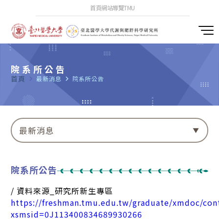
首頁
網站導覽
TMU
院系所公告
首頁
navigate_next
最新消息
navigate_next
院系所公告
最新消息
院系所公告
/ 資料來源_研究所新生專區
https://freshman.tmu.edu.tw/graduate/xmdoc/con
xsmsid=0J113400834689930266