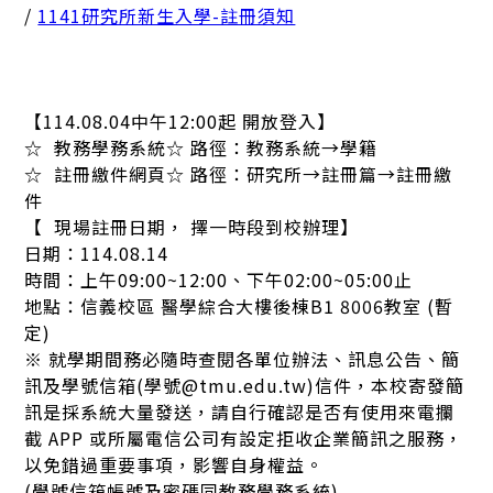
/
1141研究所新生入學-註冊須知
【114.08.04中午12:00起 開放登入】
☆ 教務學務系統☆ 路徑：教務系統→學籍
☆ 註冊繳件網頁☆ 路徑：研究所→註冊篇→註冊繳
件
【 現場註冊日期， 擇一時段到校辦理】
日期：114.08.14
時間：上午09:00~12:00、下午02:00~05:00止
地點：信義校區 醫學綜合大樓後棟B1 8006教室 (暫
定)
※ 就學期間務必隨時查閱各單位辦法、訊息公告、簡
訊及學號信箱(學號@tmu.edu.tw)信件，本校寄發簡
訊是採系統大量發送，請自行確認是否有使用來電攔
截 APP 或所屬電信公司有設定拒收企業簡訊之服務，
以免錯過重要事項，影響自身權益。
(學號信箱帳號及密碼同教務學務系統)