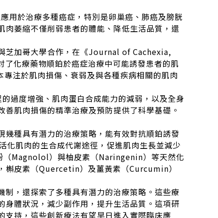
廣泛應用於治療多種癌症，特別是卵巢癌、肺癌及膀胱
肌肉萎縮不僅削弱患者的體能、降低生活品質，還
合作，在《Journal of Cachexia,
章，全面探討了化療藥物順鉑於癌症治療中可能誘發患者的肌
一本專注於肌肉損傷、衰弱及與各種疾病相關的肌肉
程的過度增強、肌肉蛋白合成能力的減弱，以及全身
改善肌肉損傷的精準治療及預防提供了科學基礎。
現幾種具有潛力的治療策略，能有效對抗順鉑誘發
素能有效活化肌肉的生合成代謝途徑，促進肌肉生長並減少
Magnolol）與柚皮素（Naringenin）等天然化
（Quercetin）及薑黃素（Curcumin）
機制，還探索了多種具有潛力的治療策略。這些療
的身體狀況，減少副作用，提升生活品質。這項研
的支持，這些創新療法有望早日進入實際臨床應