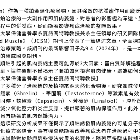
latin）作為一種鉑金類化療藥物，因其強效的抗腫瘤作用而
順鉑治療的一大副作用即肌肉萎縮，對患者的影響極為深遠。
過程中的併發症，從而顯著影響癌症治療的整體效果。
學保健營養學系夏詩閔特聘教授兼系主任領導的研究團隊與芝加哥大學
ia and Muscle》（JCSM）期刊上發表了一篇綜述文
治療策略。該期刊的最新影響因子為9.4（2024年），是
域的權威國際期刊。
，順鉑引起的肌肉萎縮主要可能源於3大因素：蛋白質降解過
加劇。這些機制不僅揭示了順鉑如何損害肌肉健康，還為如何
學大學保健營養學系系主任夏詩閔特聘教授】
理了多種分子治療標的及植物來源天然化合物後，研究團隊發
素（Ghrelin）、睪固酮（Testosterone）等激
時，辣椒素（Capsaicin）、芳樟醇（Linalool）、厚朴酚（
減少氧化壓力和炎症反應，提供顯著的肌肉保護作用。此外，槲皮素
也具有顯著的肌肉保護潛力。
，這項研究分析成果不僅揭示了順鉑誘發肌肉萎縮的可能分子
的化療方案結合，將有機會能顯著改善癌症患者在治療過程中
臨床試驗對於驗證這些療法效果的必要性。隨著更多臨床數據