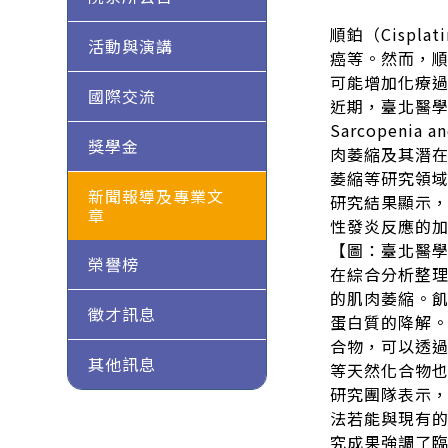
順鉑（Cisp
活動與演講
癌等。然而，
可能增加化療
國際交流
近期，臺北醫學大
Sarcopen
獎學金
肉萎縮及其潛在
萎縮等研究領
新聞報導及專業文
研究結果顯示
章
性發炎反應的
【圖：臺北醫
榮譽榜
在綜合分析整
的肌肉萎縮。飢餓
徵才訊息
蛋白質的降解。同
合物，可以透過
其他訊息
等天然化合物
研究團隊表示
法若能與現有
究成果強調了