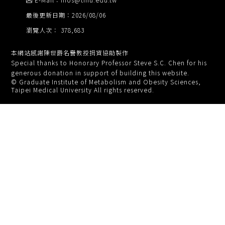
最後更新日期：2026/08/06
瀏覽人次： 378,683
本網站感謝陳世爵名譽教授捐資協助製作
Special thanks to Honorary Professor Steve S.C. Chen for his
generous donation in support of building this website.
© Graduate Institute of Metabolism and Obesity Sciences,
Taipei Medical University All rights reserved.