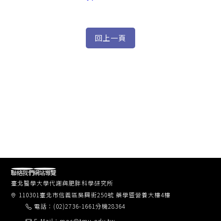
聯絡我們
網站導覽
臺北醫學大學代謝與肥胖科學研究所
110301臺北市信義區吳興街250號 藥學暨營養大樓4樓
電話：(02)2736-1661分機28364
E-Mail：mos@tmu.edu.tw