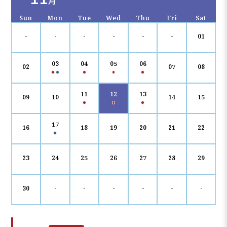
月
Sun
Mon
Tue
Wed
Thu
Fri
Sat
-
-
-
-
-
-
01
03
04
05
06
02
07
08
11
12
13
09
10
14
15
17
16
18
19
20
21
22
23
24
25
26
27
28
29
30
-
-
-
-
-
-