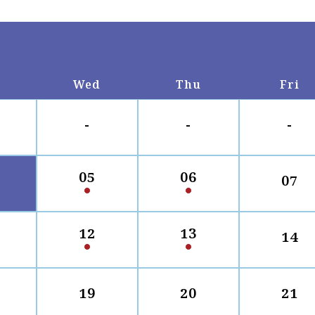
Wed
Thu
Fri
-
-
-
05
06
07
12
13
14
19
20
21