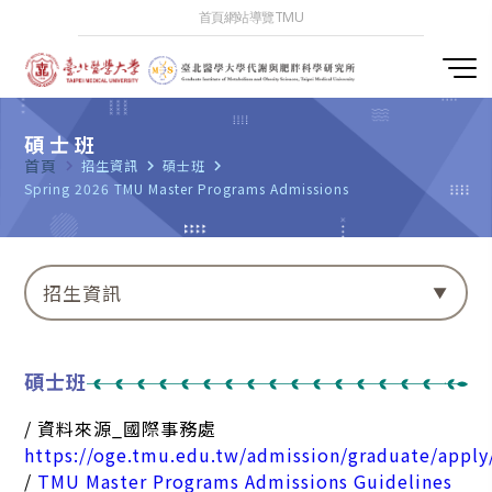
首頁
網站導覽
TMU
碩士班
首頁
navigate_next
招生資訊
navigate_next
碩士班
navigate_next
Spring 2026 TMU Master Programs Admissions
招生資訊
碩士班
/ 資料來源_國際事務處
https://oge.tmu.edu.tw/admission/graduate/apply
/
TMU Master Programs Admissions Guidelines